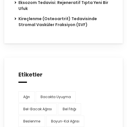
Eksozom Tedavisi: Rejeneratif Tıpta Yeni Bir
Ufuk
Kireçlenme (Osteoartrit) Tedavisinde
Stromal Vasküler Fraksiyon (SVF)
Etiketler
Ağrı
Bacakta Uyuşma
Bel-Bacak Ağrısı
Bel Fıtığı
Beslenme
Boyun-Kol Ağrısı