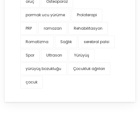
oruç
Osteoporoz
parmak ucu yürüme
Proloterapi
PRP
ramazan
Rehabilitasyon
Romatizma
Sağlık
serebral palsi
Spor
Ultrason
Yürüyüş
yürüyüş bozukluğu
Çocukluk ağrıları
çocuk