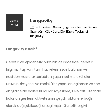
Longevity
Ekim 9,
2024
Fizik Tedavi
,
Obezite
,
Egzersiz
,
İnsülin Direnci
,
Spor
,
Ağrı
,
Kök Hücre
,
Kök Hücre Tedavisi
,
longevity
Longevity Nedir?
Genetik ve epigenetik biliminin gelişmesiyle, genetik
bilgimizi taşıyan, tüm hücrelerimizde bulunan ve
nesilden nesile aktarılabilen yaşamsal molekül olan
DNA’nın kimyasal ve moleküler yapısı anlaşılmıştır ve son
on yıldır elde edilen bulgular sayesinde, DNA’mız üzerinde
bulunan genlerin aktivitesinin çeşitli faktörlere bağlı
olarak değişebileceği anlaşılmıştır. Genetik bilgiyi