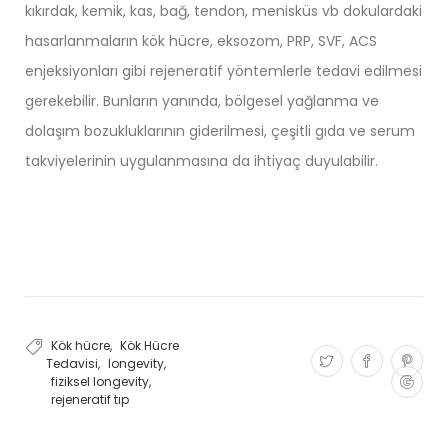
kıkırdak, kemik, kas, bağ, tendon, menisküs vb dokulardaki
hasarlanmaların kök hücre, eksozom, PRP, SVF, ACS
enjeksiyonları gibi rejeneratif yöntemlerle tedavi edilmesi
gerekebilir. Bunların yanında, bölgesel yağlanma ve
dolaşım bozukluklarının giderilmesi, çeşitli gıda ve serum
takviyelerinin uygulanmasına da ihtiyaç duyulabilir.
Kök hücre
,
Kök Hücre
Tedavisi
,
longevity
,
fiziksel longevity
,
rejeneratif tıp