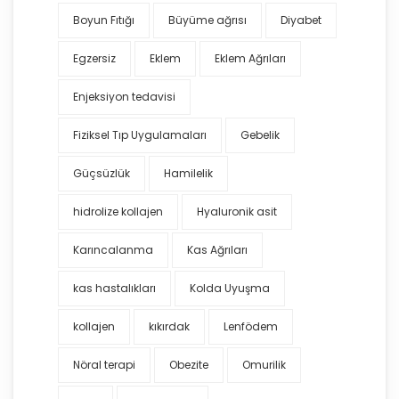
Boyun Fıtığı
Büyüme ağrısı
Diyabet
Egzersiz
Eklem
Eklem Ağrıları
Enjeksiyon tedavisi
Fiziksel Tıp Uygulamaları
Gebelik
Güçsüzlük
Hamilelik
hidrolize kollajen
Hyaluronik asit
Karıncalanma
Kas Ağrıları
kas hastalıkları
Kolda Uyuşma
kollajen
kıkırdak
Lenfödem
Nöral terapi
Obezite
Omurilik