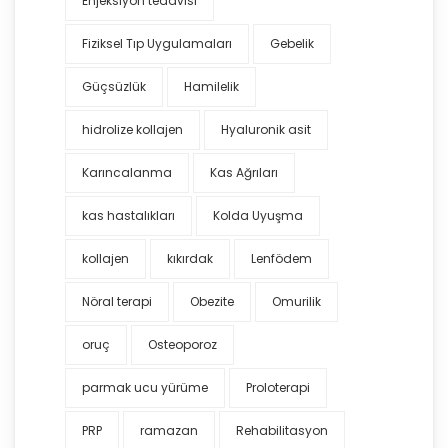
Enjeksiyon tedavisi
Fiziksel Tıp Uygulamaları
Gebelik
Güçsüzlük
Hamilelik
hidrolize kollajen
Hyaluronik asit
Karıncalanma
Kas Ağrıları
kas hastalıkları
Kolda Uyuşma
kollajen
kıkırdak
Lenfödem
Nöral terapi
Obezite
Omurilik
oruç
Osteoporoz
parmak ucu yürüme
Proloterapi
PRP
ramazan
Rehabilitasyon