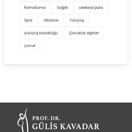
Romatizma
Sağlık
serebral palsi
Spor
Ultrason
Yürüyüş
yürüyüş bozukluğu
Çocukluk ağrıları
çocuk