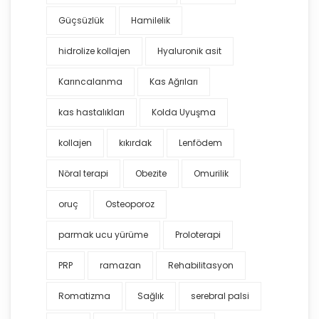
Güçsüzlük
Hamilelik
hidrolize kollajen
Hyaluronik asit
Karıncalanma
Kas Ağrıları
kas hastalıkları
Kolda Uyuşma
kollajen
kıkırdak
Lenfödem
Nöral terapi
Obezite
Omurilik
oruç
Osteoporoz
parmak ucu yürüme
Proloterapi
PRP
ramazan
Rehabilitasyon
Romatizma
Sağlık
serebral palsi