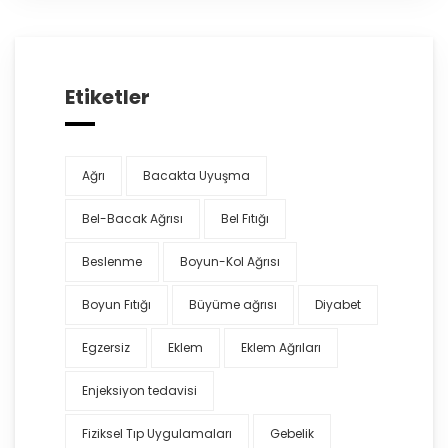
Etiketler
Ağrı
Bacakta Uyuşma
Bel-Bacak Ağrısı
Bel Fıtığı
Beslenme
Boyun-Kol Ağrısı
Boyun Fıtığı
Büyüme ağrısı
Diyabet
Egzersiz
Eklem
Eklem Ağrıları
Enjeksiyon tedavisi
Fiziksel Tıp Uygulamaları
Gebelik