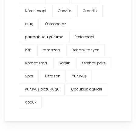
Nöral terapi
Obezite
Omurilik
oruç
Osteoporoz
parmak ucu yürüme
Proloterapi
PRP
ramazan
Rehabilitasyon
Romatizma
Sağlık
serebral palsi
Spor
Ultrason
Yürüyüş
yürüyüş bozukluğu
Çocukluk ağrıları
çocuk