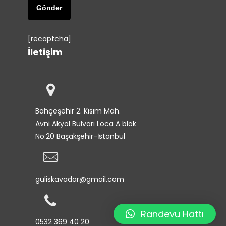
[recaptcha]
İletişim
Bahçeşehir 2. Kısım Mah.
Avni Akyol Bulvarı Loca A blok
No:20 Başakşehir-İstanbul
guliskavadar@gmail.com
Randevu Hattı
0532 369 40 20