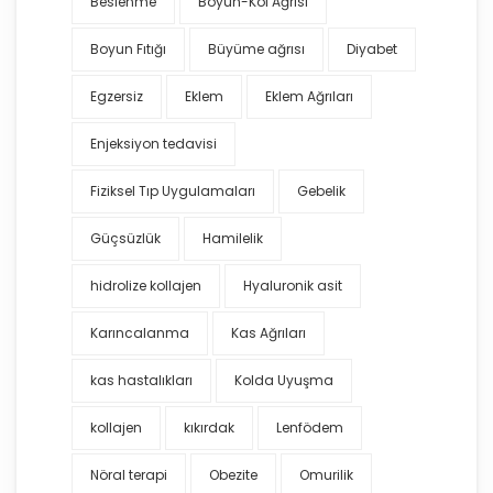
Beslenme
Boyun-Kol Ağrısı
Boyun Fıtığı
Büyüme ağrısı
Diyabet
Egzersiz
Eklem
Eklem Ağrıları
Enjeksiyon tedavisi
Fiziksel Tıp Uygulamaları
Gebelik
Güçsüzlük
Hamilelik
hidrolize kollajen
Hyaluronik asit
Karıncalanma
Kas Ağrıları
kas hastalıkları
Kolda Uyuşma
kollajen
kıkırdak
Lenfödem
Nöral terapi
Obezite
Omurilik