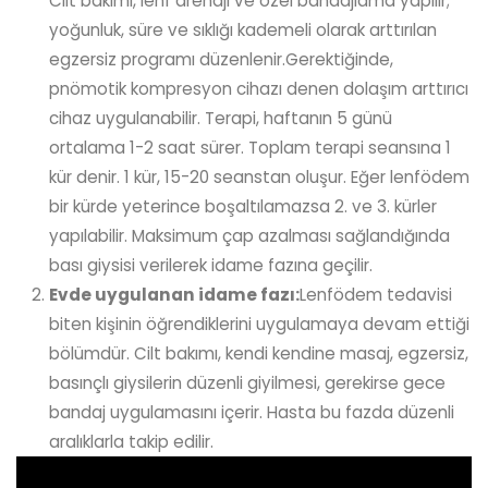
Cilt bakımı, lenf drenajı ve özel bandajlama yapılır;
yoğunluk, süre ve sıklığı kademeli olarak arttırılan
egzersiz programı düzenlenir.Gerektiğinde,
pnömotik kompresyon cihazı denen dolaşım arttırıcı
cihaz uygulanabilir. Terapi, haftanın 5 günü
ortalama 1-2 saat sürer. Toplam terapi seansına 1
kür denir. 1 kür, 15-20 seanstan oluşur. Eğer lenfödem
bir kürde yeterince boşaltılamazsa 2. ve 3. kürler
yapılabilir. Maksimum çap azalması sağlandığında
bası giysisi verilerek idame fazına geçilir.
Evde uygulanan idame fazı:
Lenfödem tedavisi
biten kişinin öğrendiklerini uygulamaya devam ettiği
bölümdür. Cilt bakımı, kendi kendine masaj, egzersiz,
basınçlı giysilerin düzenli giyilmesi, gerekirse gece
bandaj uygulamasını içerir. Hasta bu fazda düzenli
aralıklarla takip edilir.