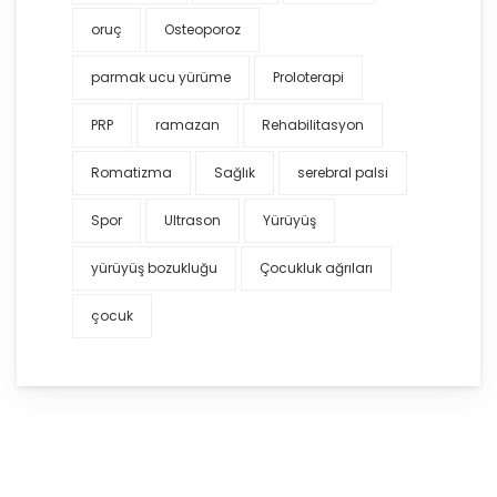
oruç
Osteoporoz
parmak ucu yürüme
Proloterapi
PRP
ramazan
Rehabilitasyon
Romatizma
Sağlık
serebral palsi
Spor
Ultrason
Yürüyüş
yürüyüş bozukluğu
Çocukluk ağrıları
çocuk