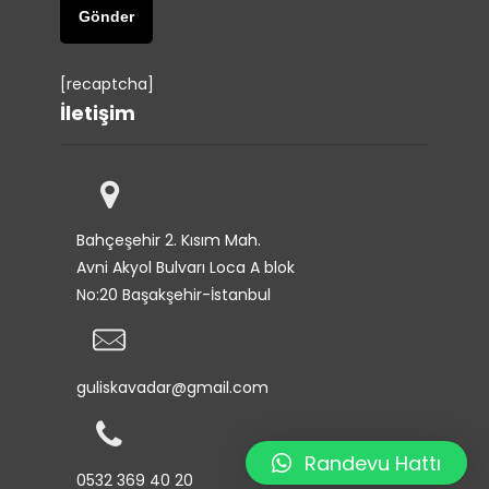
[recaptcha]
İletişim
Bahçeşehir 2. Kısım Mah.
Avni Akyol Bulvarı Loca A blok
No:20 Başakşehir-İstanbul
guliskavadar@gmail.com
Randevu Hattı
0532 369 40 20