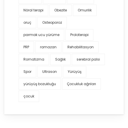
Nöral terapi
Obezite
Omurilik
oruç
Osteoporoz
parmak ucu yürüme
Proloterapi
PRP
ramazan
Rehabilitasyon
Romatizma
Sağlık
serebral palsi
Spor
Ultrason
Yürüyüş
yürüyüş bozukluğu
Çocukluk ağrıları
çocuk