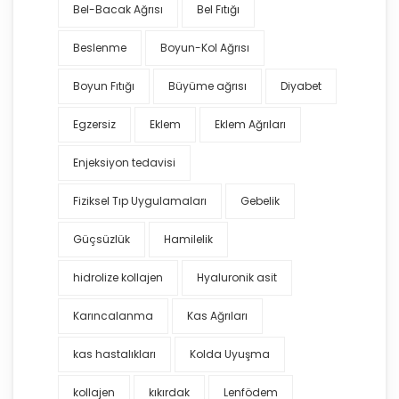
Bel-Bacak Ağrısı
Bel Fıtığı
Beslenme
Boyun-Kol Ağrısı
Boyun Fıtığı
Büyüme ağrısı
Diyabet
Egzersiz
Eklem
Eklem Ağrıları
Enjeksiyon tedavisi
Fiziksel Tıp Uygulamaları
Gebelik
Güçsüzlük
Hamilelik
hidrolize kollajen
Hyaluronik asit
Karıncalanma
Kas Ağrıları
kas hastalıkları
Kolda Uyuşma
kollajen
kıkırdak
Lenfödem