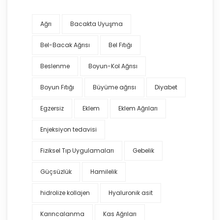
Ağrı
Bacakta Uyuşma
Bel-Bacak Ağrısı
Bel Fıtığı
Beslenme
Boyun-Kol Ağrısı
Boyun Fıtığı
Büyüme ağrısı
Diyabet
Egzersiz
Eklem
Eklem Ağrıları
Enjeksiyon tedavisi
Fiziksel Tıp Uygulamaları
Gebelik
Güçsüzlük
Hamilelik
hidrolize kollajen
Hyaluronik asit
Karıncalanma
Kas Ağrıları