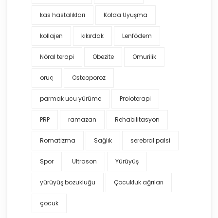
kas hastalıkları
Kolda Uyuşma
kollajen
kıkırdak
Lenfödem
Nöral terapi
Obezite
Omurilik
oruç
Osteoporoz
parmak ucu yürüme
Proloterapi
PRP
ramazan
Rehabilitasyon
Romatizma
Sağlık
serebral palsi
Spor
Ultrason
Yürüyüş
yürüyüş bozukluğu
Çocukluk ağrıları
çocuk