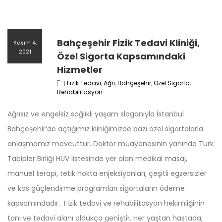
Bahçeşehir Fizik Tedavi Kliniği,
Kasım 4,
2021
Özel Sigorta Kapsamındaki
Hizmetler
Fizik Tedavi
,
Ağrı
,
Bahçeşehir
,
Özel Sigorta
,
Rehabilitasyon
Ağrısız ve engelsiz sağlıklı yaşam sloganıyla İstanbul
Bahçeşehir’de açtığımız kliniğimizde bazı özel sigortalarla
anlaşmamız mevcuttur. Doktor muayenesinin yanında Türk
Tabipler Birliği HUV listesinde yer alan medikal masaj,
manuel terapi, tetik nokta enjeksiyonları, çeşitli egzersizler
ve kas güçlendirme programları sigortaların ödeme
kapsamındadır. Fizik tedavi ve rehabilitasyon hekimliğinin
tanı ve tedavi alanı oldukça geniştir. Her yaştan hastada,