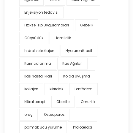
Enjeksiyon tedavisi
Fiziksel Tıp Uygulamaları
Gebelik
Güçsüzlük
Hamilelik
hidrolize kollajen
Hyaluronik asit
Karıncalanma
Kas Ağrıları
kas hastalıkları
Kolda Uyuşma
kollajen
kıkırdak
Lenfödem
Nöral terapi
Obezite
Omurilik
oruç
Osteoporoz
parmak ucu yürüme
Proloterapi