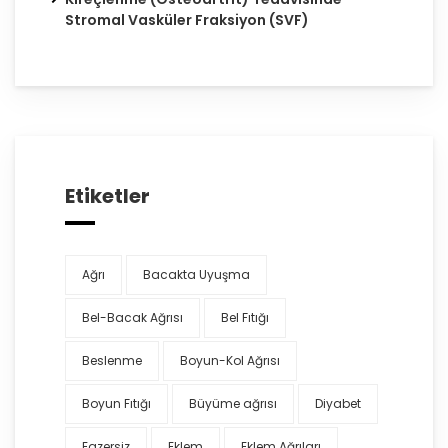
Stromal Vasküler Fraksiyon (SVF)
Etiketler
Ağrı
Bacakta Uyuşma
Bel-Bacak Ağrısı
Bel Fıtığı
Beslenme
Boyun-Kol Ağrısı
Boyun Fıtığı
Büyüme ağrısı
Diyabet
Egzersiz
Eklem
Eklem Ağrıları