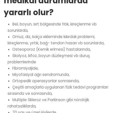
medikal durumlarda
yararlı olur?
Bel, boyun, sırt bölgesinde fıtık, kireçlenme vb
sorunlarda,
Omuz, diz, kalça ekleminde kıkırdak problemi,
kireçlenme, yırtık, bağ- tendon hasarı vb sorunlarda,
Osteoporoz (Kemik erimesi) hastalarında,
Skolyoz, kifoz, boyun düzleşmesi vb duruş
problemlerinde
Fibromiyaljide,
Miyofasiyal ağrı sendromunda,
Ortopedik operasyonlar sonrasında,
Çeşitli amaçlarla uygulanan fizik tedavi programları
sırasında ve sonrasında,
Multiple Skleroz ve Parkinson gibi nörolojik
rahatsızlıklarda,
70 yaş ve üzeri kişilerde