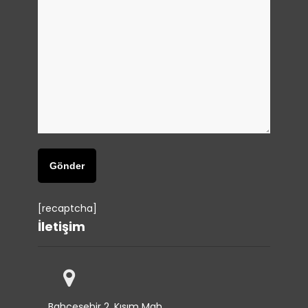
[recaptcha]
İletişim
Bahçeşehir 2. Kısım Mah.