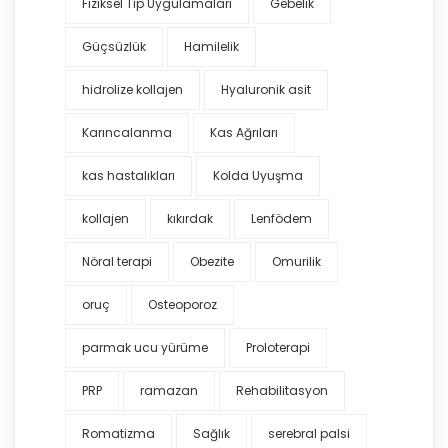
Fiziksel Tıp Uygulamaları
Gebelik
Güçsüzlük
Hamilelik
hidrolize kollajen
Hyaluronik asit
Karıncalanma
Kas Ağrıları
kas hastalıkları
Kolda Uyuşma
kollajen
kıkırdak
Lenfödem
Nöral terapi
Obezite
Omurilik
oruç
Osteoporoz
parmak ucu yürüme
Proloterapi
PRP
ramazan
Rehabilitasyon
Romatizma
Sağlık
serebral palsi