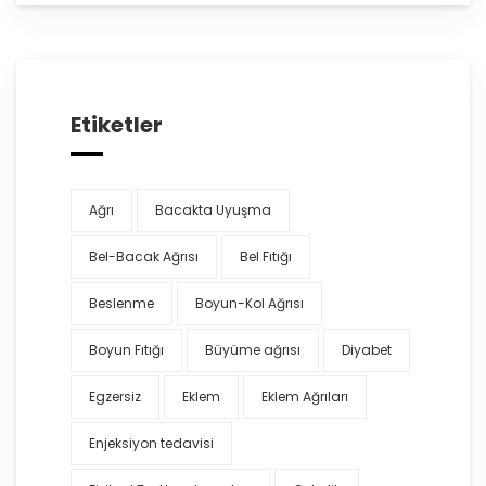
Etiketler
Ağrı
Bacakta Uyuşma
Bel-Bacak Ağrısı
Bel Fıtığı
Beslenme
Boyun-Kol Ağrısı
Boyun Fıtığı
Büyüme ağrısı
Diyabet
Egzersiz
Eklem
Eklem Ağrıları
Enjeksiyon tedavisi