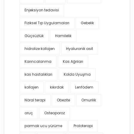
Enjeksiyon tedavisi
Fiziksel Tıp Uygulamaları
Gebelik
Güçsüzlük
Hamilelik
hidrolize kollajen
Hyaluronik asit
Karıncalanma
Kas Ağrıları
kas hastalıkları
Kolda Uyuşma
kollajen
kıkırdak
Lenfödem
Nöral terapi
Obezite
Omurilik
oruç
Osteoporoz
parmak ucu yürüme
Proloterapi