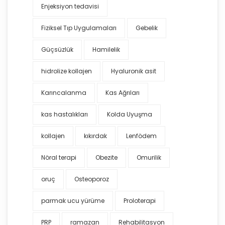
Enjeksiyon tedavisi
Fiziksel Tıp Uygulamaları
Gebelik
Güçsüzlük
Hamilelik
hidrolize kollajen
Hyaluronik asit
Karıncalanma
Kas Ağrıları
kas hastalıkları
Kolda Uyuşma
kollajen
kıkırdak
Lenfödem
Nöral terapi
Obezite
Omurilik
oruç
Osteoporoz
parmak ucu yürüme
Proloterapi
PRP
ramazan
Rehabilitasyon