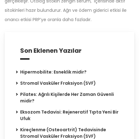
gerçekleşir. Otolog sitokin zengin serum, içerisinde aktif
sitokinleri hazır bulundurur. Ağrı ve ödem giderici etkisi ile
onarıcı etkisi PRP’ye oranla daha fazladır.
Son Eklenen Yazılar
Hipermobilite: Esneklik midir?
Stromal Vasküler Fraksiyon (SVF)
Pilates: Ağrılı Kişilerde Her Zaman Güvenli
midir?
Eksozom Tedavisi: Rejeneratif Tıpta Yeni Bir
Ufuk
Kireçlenme (Osteoartrit) Tedavisinde
Stromal Vasküler Fraksiyon (SVF)