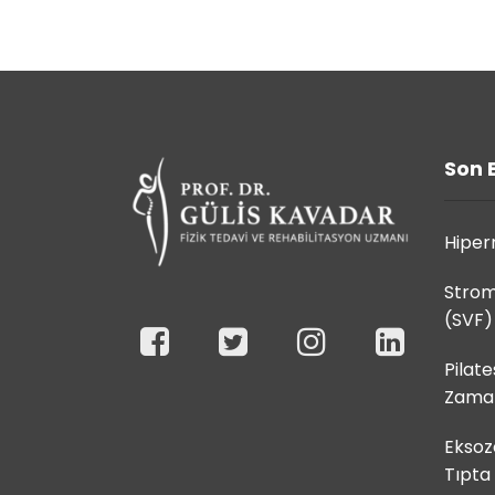
Son 
Hiperm
Strom
(SVF)
Pilate
Zaman
Eksoz
Tıpta 