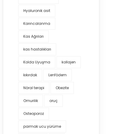
Hyaluronik asit
Karıncalanma
Kas Ağrıları
kas hastalıkları
Kolda Uyuşma
kollajen
kıkırdak
Lenfödem
Nöral terapi
Obezite
Omurilik
oruç
Osteoporoz
parmak ucu yürüme