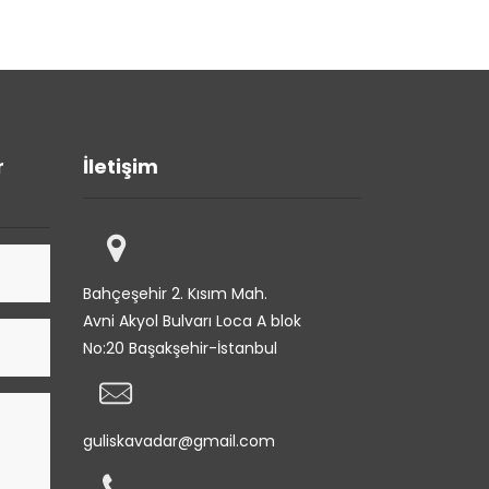
r
İletişim
Bahçeşehir 2. Kısım Mah.
Avni Akyol Bulvarı Loca A blok
No:20 Başakşehir-İstanbul
guliskavadar@gmail.com