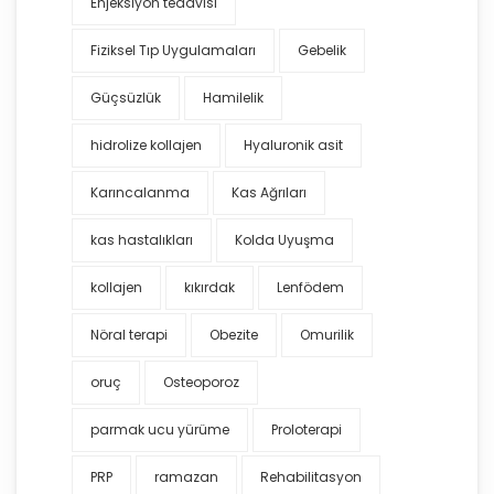
Enjeksiyon tedavisi
Fiziksel Tıp Uygulamaları
Gebelik
Güçsüzlük
Hamilelik
hidrolize kollajen
Hyaluronik asit
Karıncalanma
Kas Ağrıları
kas hastalıkları
Kolda Uyuşma
kollajen
kıkırdak
Lenfödem
Nöral terapi
Obezite
Omurilik
oruç
Osteoporoz
parmak ucu yürüme
Proloterapi
PRP
ramazan
Rehabilitasyon