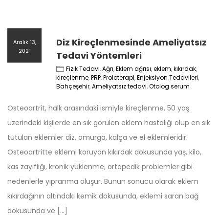
Diz Kireçlenmesinde Ameliyatsız
Aralık 13,
2021
Tedavi Yöntemleri
Fizik Tedavi
,
Ağrı
,
Eklem ağrısı
,
eklem
,
kıkırdak
,
kireçlenme
,
PRP
,
Proloterapi
,
Enjeksiyon Tedavileri
,
Bahçeşehir
,
Ameliyatsız tedavi
,
Otolog serum
Osteoartrit, halk arasındaki ismiyle kireçlenme, 50 yaş
üzerindeki kişilerde en sık görülen eklem hastalığı olup en sık
tutulan eklemler diz, omurga, kalça ve el eklemleridir.
Osteoartritte eklemi koruyan kıkırdak dokusunda yaş, kilo,
kas zayıflığı, kronik yüklenme, ortopedik problemler gibi
nedenlerle yıpranma oluşur. Bunun sonucu olarak eklem
kıkırdağının altındaki kemik dokusunda, eklemi saran bağ
dokusunda ve […]