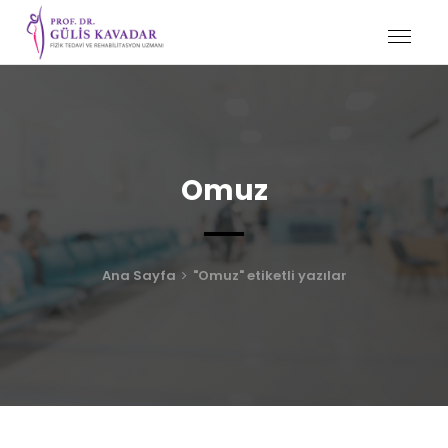
Omuz
Ana Sayfa
"Omuz" etiketli yazılar