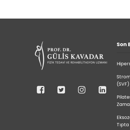
Son 
Hiperm
Strom
(SVF)
Pilate
Zaman
Eksoz
Tıpta 