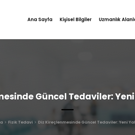
Ana Sayfa
Kişisel Bilgiler
Uzmanlık Alanl
mesinde Güncel Tedaviler: Yen
fa
Fizik Tedavi
Diz Kireçlenmesinde Güncel Tedaviler: Yeni Ya