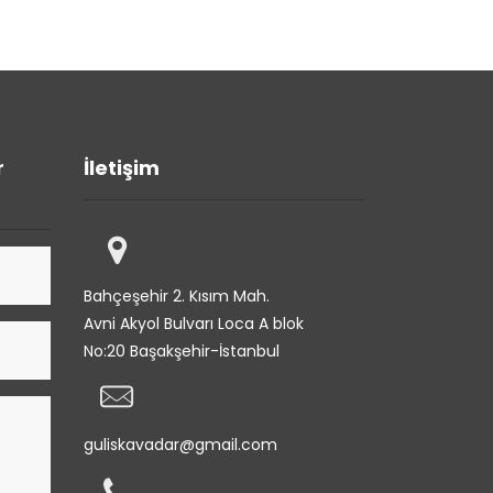
r
İletişim
Bahçeşehir 2. Kısım Mah.
Avni Akyol Bulvarı Loca A blok
No:20 Başakşehir-İstanbul
guliskavadar@gmail.com