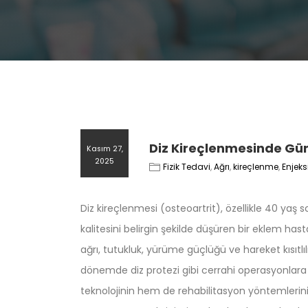
Diz Kireçlenmesinde Gün
Kasım 27,
2025
Fizik Tedavi
,
Ağrı
,
kireçlenme
,
Enjeks
Diz kireçlenmesi (osteoartrit), özellikle 40 yaş
kalitesini belirgin şekilde düşüren bir eklem ha
ağrı, tutukluk, yürüme güçlüğü ve hareket kısıtlılığı
dönemde diz protezi gibi cerrahi operasyonlara 
teknolojinin hem de rehabilitasyon yöntemlerini