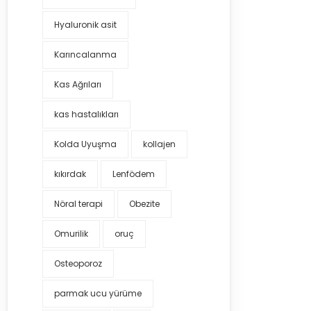
Hyaluronik asit
Karıncalanma
Kas Ağrıları
kas hastalıkları
Kolda Uyuşma
kollajen
kıkırdak
Lenfödem
Nöral terapi
Obezite
Omurilik
oruç
Osteoporoz
parmak ucu yürüme