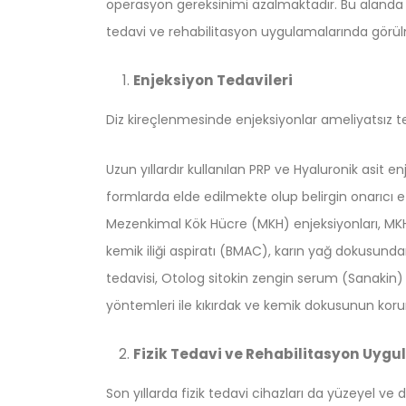
operasyon gereksinimi azalmaktadır. Bu alanda en
tedavi ve rehabilitasyon uygulamalarında görül
Enjeksiyon Tedavileri
Diz kireçlenmesinde enjeksiyonlar ameliyatsız te
Uzun yıllardır kullanılan PRP ve Hyaluronik asit enj
formlarda elde edilmekte olup belirgin onarıcı e
Mezenkimal Kök Hücre (MKH) enjeksiyonları, MKH
kemik iliği aspiratı (BMAC), karın yağ dokusund
tedavisi, Otolog sitokin zengin serum (Sanakin) 
yöntemleri ile kıkırdak ve kemik dokusunun kor
Fizik Tedavi ve Rehabilitasyon Uygu
Son yıllarda fizik tedavi cihazları da yüzeyel ve